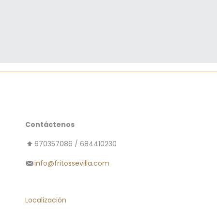
Contáctenos
670357086 / 684410230
info@fritossevilla.com
Localización