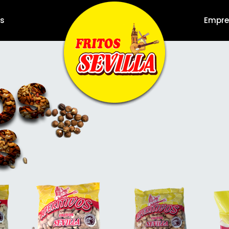
s
Empr