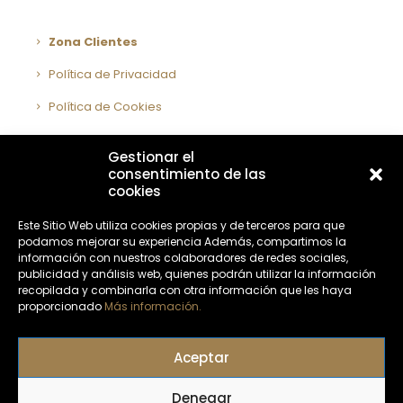
Zona Clientes
Política de Privacidad
Política de Cookies
Aviso Legal
Gestionar el
Declaración accesibilidad
consentimiento de las
cookies
Contáctenos
Este Sitio Web utiliza cookies propias y de terceros para que
podamos mejorar su experiencia Además, compartimos la
670357086 / 684410230
información con nuestros colaboradores de redes sociales,
publicidad y análisis web, quienes podrán utilizar la información
info@fritossevilla.com
recopilada y combinarla con otra información que les haya
proporcionado
Más información.
Localización
Aceptar
Denegar